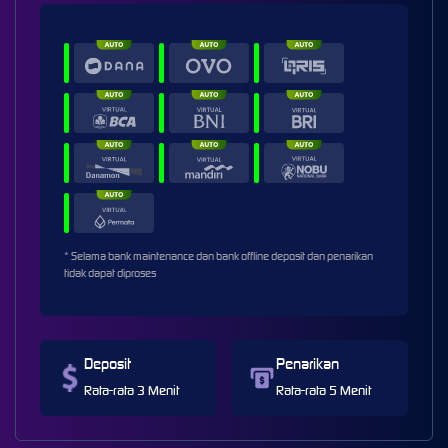
* Selama bank maintenance dan bank offline deposit dan penarikan
tidak dapat diproses
Deposit
Penarikan
Rata-rata 3 Menit
Rata-rata 5 Menit