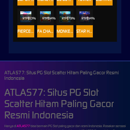
RTP
83%
RTP
94%
RTP
79%
RTP
94%
FIERCE FISHING
FA CHAI FISHING
MONKEY KING FISHING
STAR HUNTER
ATLAS77: Situs PG Slot Scatter Hitam Paling Gacor Resmi
Indonesia
ATLAS77: Situs PG Slot
Scatter Hitam Paling Gacor
Resmi Indonesia
Hanya di
ATLAS77
bisa bermain PG Slot paling gacor dan resmi Indonesia. Rasakan sensasi