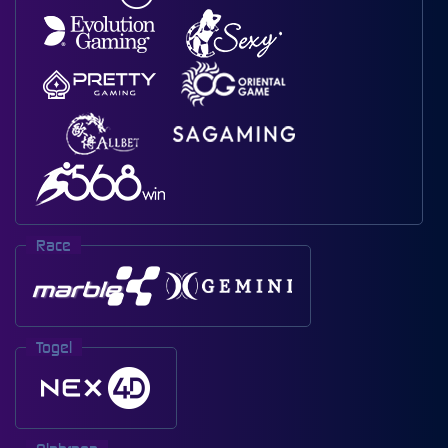
Race
Togel