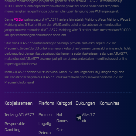
bermain memenangkan jackpot slot gacor situs slot resmi ATLAS77. Bermodalkan Rp
10.000 anda sudah dapat bermain ratusan game slot online serta berkesempatan
memenangkan jackpot hingga puluhan juta rupiah langsung bisa WD tanpa syarat.
Game
PG Slot
paling gacor di ATLAS77 antara lain adalah Mahjong Ways, Mahjong Ways 2,
Mahjong Wins 3 Scatter Hitam dan Wild Bandito patut anda coba untuk mendapatkan
jackpot maxwin termudah di ATLAS77. Mahjong Wins 3 scatter hitam menawarkan 50.000
kali lipat kemenangan dari taruhan anda loh!
Situs slot ATLAS77 berafiliasi dengan berbagai provider slot resmi seperti PG Slot,
Pragmatic, Jili dan Slot88 untuk memenuhi kebutuhan bermain game slot online anda. Tidak
perlu ragu lagi dengan berbagai provider ternama sudah bekerjasama dengan ATLAS77,
maka situs slot ATLAS77 bisa menjadi pilihan utama anda dalam memilih situs slot online
terpercaya di Indonesia.
Moto ATLAS77 adalah Situs Slot Super Gacor PG Slot Pragmatic Play! Jangan ragu dan
lakukan deposit segera di ATLAS77 untuk merasakan gacor maxwin bersama PG Slot
Pragmatic Indonesia!
Kebijaksanaan
Platform
Kategori
Dukungan
Komunitas
Tentang ATLAS77
Promosi
Hot
Atlas77
Games
ofc
Responsible
Loyalty
Gambling
Slots
Referral