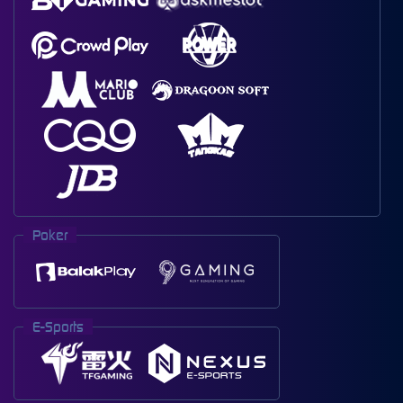
Poker
E-Sports