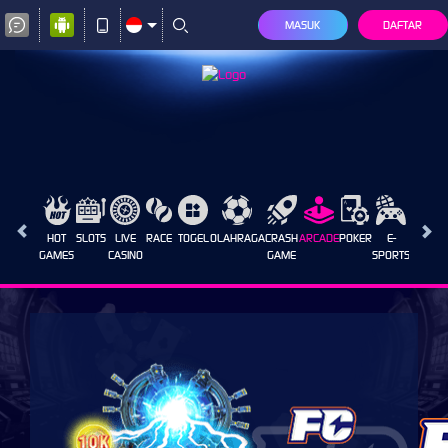
MASUK
DAFTAR
HOT
SLOTS
LIVE
RACE
TOGEL
OLAHRAGA
CRASH
ARCADE
POKER
E-
PROMO
GAMES
CASINO
GAME
SPORTS