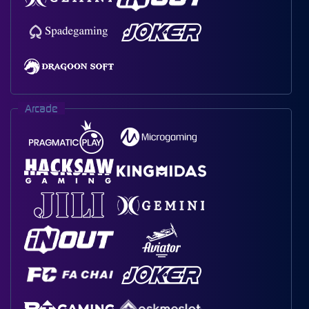
Arcade