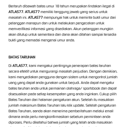
Bertaruh dibawah batas umur 18 tahun merupakan tindakan ilegal di
ATLAS77
.
ATLAS77
memiliki tanggung jawab yang serius untuk
masalah ini.
ATLAS77
mempunyai hak untuk meminta bukti umur dari
pelanggan manapun dan untuk melakukan pengecekan untuk
memverifikasi informasi yang disediakan. Akun pelanggan mungkin
akan ditutup untuk sementara dan dana akan ditahan sampai tersedia
bukti yang memadai mengenai umur anda.
BATAS TARUHAN
Di
ATLAS77
, kami mengakui pentingnya penerapan batas taruhan
secara efektif untuk mengurangi masalah perjudian. Dengan demikian,
kami menyediakan pengguna dengan sistem untuk mengontrol jumlah
uang yang dapat anda gunakan untuk berjudi. Anda dapat mengatur
batas taruhan anda untuk permainan olahraga/ sportsbook dan dapat
disesuaikan pada setiap kesempatan yang anda inginkan. Cukup pilih
Batas Taruhan dari halaman pengaturan akun. Setelah itu masukkan
jumlah maksimum Batas Taruhan lalu klik update. Setelah pengaturan
Batas Taruhan, aanda akan menerima pemberitahuan melalui email
dimana anda perlu mengkonfirmasikan sebelum permintaan anda
diproses. Perlu diketahui bahwa jumlah yang telah anda masukkan