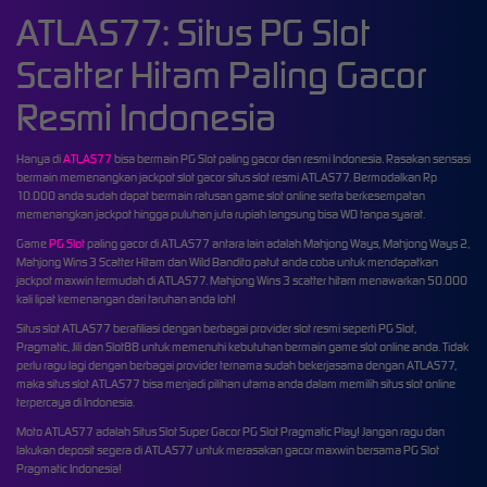
ATLAS77: Situs PG Slot
Scatter Hitam Paling Gacor
Resmi Indonesia
Hanya di
ATLAS77
bisa bermain PG Slot paling gacor dan resmi Indonesia. Rasakan sensasi
bermain memenangkan jackpot slot gacor situs slot resmi ATLAS77. Bermodalkan Rp
10.000 anda sudah dapat bermain ratusan game slot online serta berkesempatan
memenangkan jackpot hingga puluhan juta rupiah langsung bisa WD tanpa syarat.
Game
PG Slot
paling gacor di ATLAS77 antara lain adalah Mahjong Ways, Mahjong Ways 2,
Mahjong Wins 3 Scatter Hitam dan Wild Bandito patut anda coba untuk mendapatkan
jackpot maxwin termudah di ATLAS77. Mahjong Wins 3 scatter hitam menawarkan 50.000
kali lipat kemenangan dari taruhan anda loh!
Situs slot ATLAS77 berafiliasi dengan berbagai provider slot resmi seperti PG Slot,
Pragmatic, Jili dan Slot88 untuk memenuhi kebutuhan bermain game slot online anda. Tidak
perlu ragu lagi dengan berbagai provider ternama sudah bekerjasama dengan ATLAS77,
maka situs slot ATLAS77 bisa menjadi pilihan utama anda dalam memilih situs slot online
terpercaya di Indonesia.
Moto ATLAS77 adalah Situs Slot Super Gacor PG Slot Pragmatic Play! Jangan ragu dan
lakukan deposit segera di ATLAS77 untuk merasakan gacor maxwin bersama PG Slot
Pragmatic Indonesia!