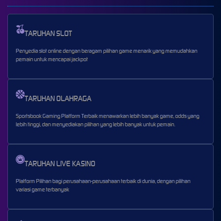
TARUHAN SLOT
Penyedia slot online dengan beragam pilihan game menarik yang memudahkan
pemain untuk mencapai jackpot
TARUHAN OLAHRAGA
Sportsbook Gaming Platform Terbaik menawarkan lebih banyak game, odds yang
lebih tinggi, dan menyediakan pilihan yang lebih banyak untuk pemain.
TARUHAN LIVE KASINO
Platform Pilihan bagi perusahaan-perusahaan terbaik di dunia, dengan pilihan
variasi game terbanyak