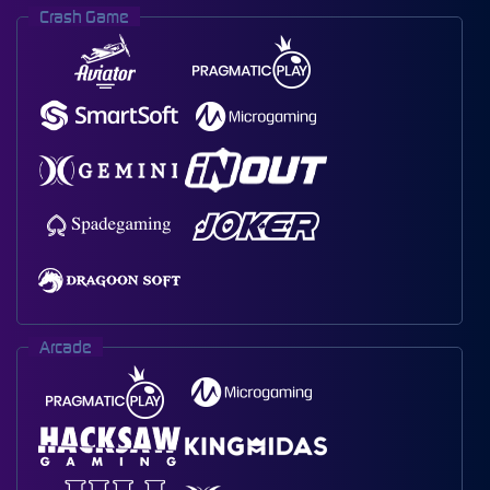
Crash Game
Arcade