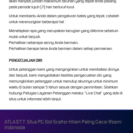
akan menjadi jumlah maksimum taruhan yang dapat anda pasang
pada periode tujuh (7) hari berturut-turut.
Untuk membantu Anda dalam pengaturan batas yang tepat, cobalah
untuk merenungkan beberapa hal :
Menetapkan apa yang merupakan kerugian yang diterima sebelum
mulai untuk berjudi.
Perhatikan seberapa sering Anda bermain.
Perhatikan berapa lama Anda bermain dalam setiap permainan.
PENGECUALIAN DIRI
Untuk pelanggan kami yang menginginkan untuk membatasi dirinya
dari berjudi, kami menyediakan fasilitas pengecualian diri yang
memungkinkan pelanggan untuk menutup akunnya untuk minimum
waktu 6 bulan sampai 5 tahun sesuai dengan permintaan. Silahkan
hubungi Petugas Layanan Pelanggan melalui “Live Chat” yang ada di
situs untuk informasi lebih lanjut.
ATLAS77: Situs PG Slot Scatter Hitam Paling Gacor Resmi
Indonesia