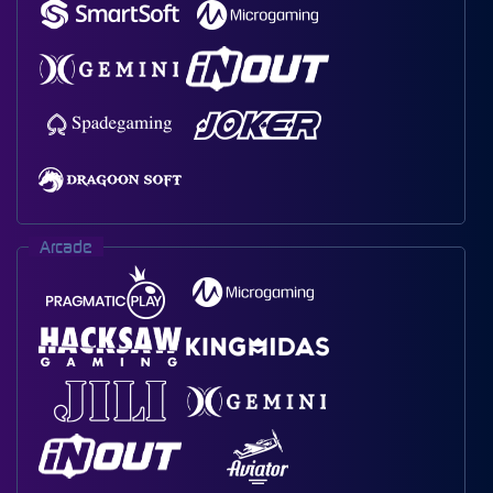
Arcade