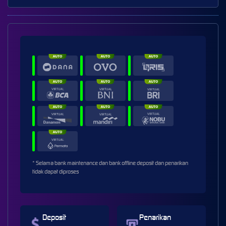
* Selama bank maintenance dan bank offline deposit dan penarikan
tidak dapat diproses
Deposit
Penarikan