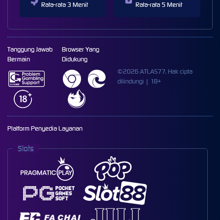
Rata-rata 3 Menit
Rata-rata 5 Menit
Tanggung Jawab
Browser Yang
Bermain
Didukung
©2026 ATLAS77. Hak cipta
dilindungi | 18+
Platform Penyedia Layanan
Slots