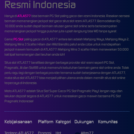
Resmi Indonesia
Hanya di
ATLAS77
bisa bermain PG Slot paling gacor dan resmi Indonesia. Rasakan sensasi
bermain memenangkan jackpot slot gacor situs slot resmi ATLAS77. Bermodalkan Rp
10.000 anda sudah dapat bermain ratusan game slot online serta berkesempatan
memenangkan jackpot hingga puluhan juta rupiah langsung bisa WD tanpa syarat.
Game
PG Slot
paling gacor di ATLAS77 antara lain adalah Mahjong Ways, Mahjong Ways 2,
Mahjong Wins 3 Scatter Hitam dan Wild Bandito patut anda coba untuk mendapatkan
jackpot maxwin termudah di ATLAS77. Mahjong Wins 3 scatter hitam menawarkan 50.000
kali lipat kemenangan dari taruhan anda loh!
Situs slot ATLAS77 berafiliasi dengan berbagai provider slot resmi seperti PG Slot,
Pragmatic, Jili dan Slot88 untuk memenuhi kebutuhan bermain game slot online anda. Tidak
perlu ragu lagi dengan berbagai provider ternama sudah bekerjasama dengan ATLAS77,
maka situs slot ATLAS77 bisa menjadi pilihan utama anda dalam memilih situs slot online
terpercaya di Indonesia.
Moto ATLAS77 adalah Situs Slot Super Gacor PG Slot Pragmatic Play! Jangan ragu dan
lakukan deposit segera di ATLAS77 untuk merasakan gacor maxwin bersama PG Slot
Pragmatic Indonesia!
Kebijaksanaan
Platform
Kategori
Dukungan
Komunitas
Tentang ATLAS77
Promosi
Hot
Atlas77