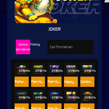
JOKER
Semua
Fishing
permainan
RTP
89%
RTP
87%
RTP
89%
RTP
89%
RTP
87%
Fisherman's Wharf
Fish Hunter Insect Paradise
Fish Hunter 2 EX-Pro
Happy Fish 5
Golden Toad Fish Hunting
RTP
87%
RTP
92%
RTP
87%
RTP
95%
RTP
92%
Fish Hunting: Da Sheng Nao Hai
Fish Hunting: Yao Qian Shu
Fish Hunter 2 EX-Novice
Lucky Wheel
Fish Hunter Monster Awaken