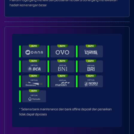
Platform togel yang menarik dari perusahan terbaik di dunia yang menawarkan
hadiah kemenangan besar
* Selama bank maintenance dan bank offline deposit dan penarikan
tidak dapat diproses