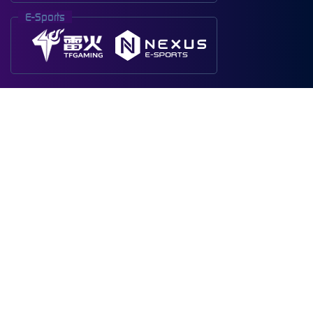
E-Sports