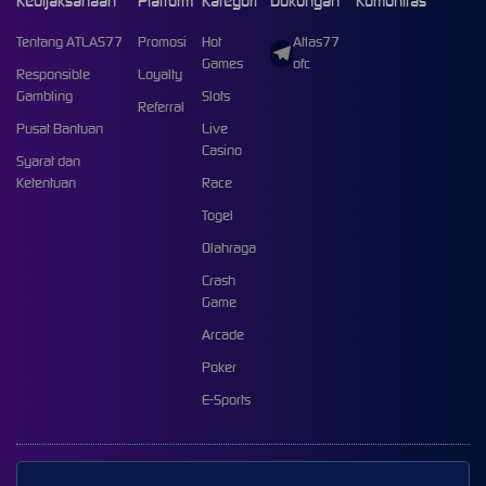
Kebijaksanaan
Platform
Kategori
Dukungan
Komunitas
Tentang ATLAS77
Promosi
Hot
Atlas77
Games
ofc
Responsible
Loyalty
Gambling
Slots
Referral
Pusat Bantuan
Live
Casino
Syarat dan
Ketentuan
Race
Togel
Olahraga
Crash
Game
Arcade
Poker
E-Sports