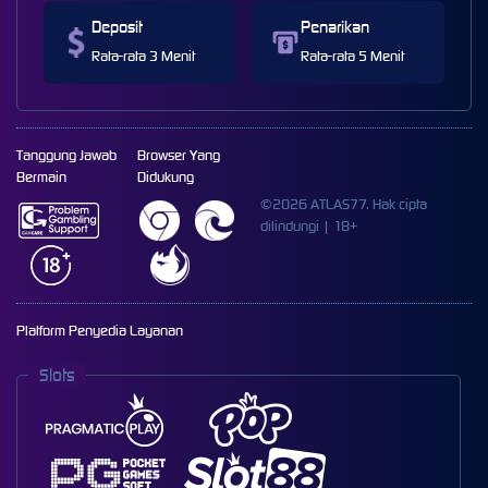
Deposit
Penarikan
Rata-rata 3 Menit
Rata-rata 5 Menit
Tanggung Jawab
Browser Yang
Bermain
Didukung
©2026 ATLAS77. Hak cipta
dilindungi | 18+
Platform Penyedia Layanan
Slots