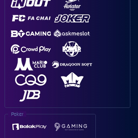
Poker