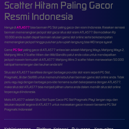
Scatter Hitam Paling Gacor
Resmi Indonesia
Hanya di
ATLAS77
bisa bermain PG Slot paling gacor dan resmi Indonesia. Rasakan sensasi
bermain memenangkan jackpot slot gacor situs slot resmi ATLAS77. Bermodalkan Rp
10.000 anda sudah dapat bermain ratusan game slot online serta berkesempatan
memenangkan jackpot hingga puluhan juta rupiah langsung bisa WD tanpa syarat.
Game
PG Slot
paling gacor di ATLAS77 antara lain adalah Mahjong Ways, Mahjong Ways 2,
Mahjong Wins 3 Scatter Hitam dan Wild Bandito patut anda coba untuk mendapatkan
jackpot maxwin termudah di ATLAS77. Mahjong Wins 3 scatter hitam menawarkan 50.000
kali lipat kemenangan dari taruhan anda loh!
Situs slot ATLAS77 berafiliasi dengan berbagai provider slot resmi seperti PG Slot,
Pragmatic, Jili dan Slot88 untuk memenuhi kebutuhan bermain game slot online anda. Tidak
perlu ragu lagi dengan berbagai provider ternama sudah bekerjasama dengan ATLAS77,
maka situs slot ATLAS77 bisa menjadi pilihan utama anda dalam memilih situs slot online
terpercaya di Indonesia.
Moto ATLAS77 adalah Situs Slot Super Gacor PG Slot Pragmatic Play! Jangan ragu dan
lakukan deposit segera di ATLAS77 untuk merasakan gacor maxwin bersama PG Slot
Pragmatic Indonesia!