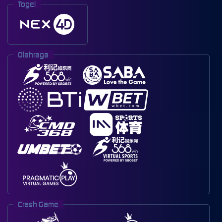
Togel
Olahraga
Crash Game