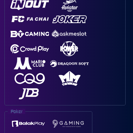
Poker