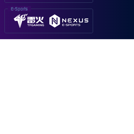
E-Sports