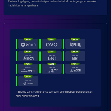
Platform togel yang menarik dari perusahan terbaik di dunia yang menawarkan
hadiah kemenangan besar
* Selama bank maintenance dan bank offline deposit dan penarikan
tidak dapat diproses