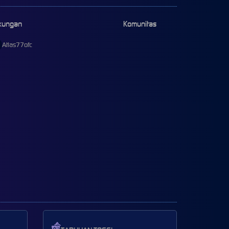
kungan
Komunitas
Atlas77ofc