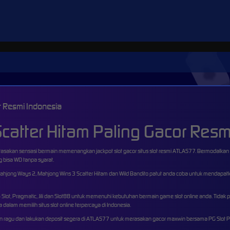
r Resmi Indonesia
Scatter Hitam Paling Gacor Resm
. Rasakan sensasi bermain memenangkan jackpot slot gacor situs slot resmi ATLAS77. Bermodalkan
 bisa WD tanpa syarat.
Mahjong Ways 2, Mahjong Wins 3 Scatter Hitam dan Wild Bandito patut anda coba untuk mendapat
 PG Slot, Pragmatic, Jili dan Slot88 untuk memenuhi kebutuhan bermain game slot online anda. Tida
alam memilih situs slot online terpercaya di Indonesia.
an ragu dan lakukan deposit segera di ATLAS77 untuk merasakan gacor maxwin bersama PG Slot P