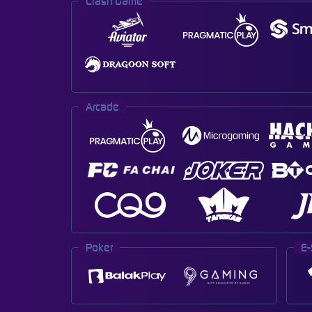
Crash Game
Arcade
Poker
E-