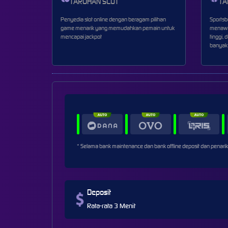
TARUHAN SLOT
TA
Penyedia slot online dengan beragam pilihan
Sportsb
game menarik yang memudahkan pemain untuk
menawar
mencapai jackpot
tinggi,
banyak 
* Selama bank maintenance dan bank offline deposit dan penarik
Deposit
Rata-rata 3 Menit