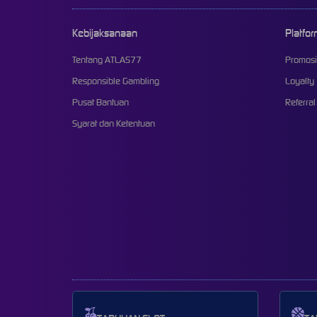
Kebijaksanaan
Platfor
Tentang ATLAS77
Promosi
Responsible Gambling
Loyalty
Pusat Bantuan
Referral
Syarat dan Ketentuan